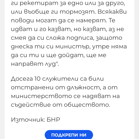
ги рекетират за едно или за друго,
или въобще ги тормозят. Всякакви
поводи могат да се намерят. Те
идват и го казват, но казват, аз не
смея да си сложа подписа, защото
днеска ти си министър, утре няма
да си ти и ще дойдат, ще ме
направят луд".
Досега 10 служители са били
отстранени от длъжност, а от
министерството се надяват на
съдействие от обществото.
Източник: БНР