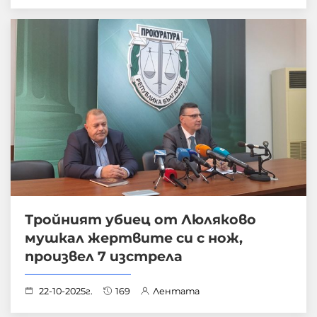
Тройният убиец от Люляково
мушкал жертвите си с нож,
произвел 7 изстрела
22-10-2025г.
169
Лентата