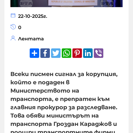
22-10-2025г.
0
Лентата
Share
Facebook
Twitter
WhatsApp
Pinterest
LinkedIn
Viber
Всеки писмен сигнал за корупция,
който е подаден в
Министерството на
транспорта, е препратен към
главния прокурор за разследване.
Това обяви министърът на
транспорта Гроздан Караджов и
поощри транспортните фирми