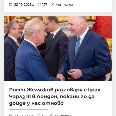
22-10-2025г.
127
Лентата
Росен Желязков разговаря с крал
Чарлз III в Лондон, покани го да
дойде у нас отново
22-10-2025г.
53
Лентата