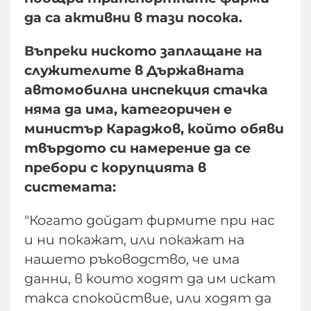
да са активни в тази посока.
Въпреки ниското заплащане на
служителите в Държавната
автомобилна инспекция стачка
няма да има, категоричен е
министър Караджов, който обяви
твърдото си намерение да се
пребори с корупцията в
системата:
"Когато дойдат фирмите при нас
и ни покажат, или покажат на
нашето ръководство, че има
данни, в които ходят да им искат
такса спокойствие, или ходят да