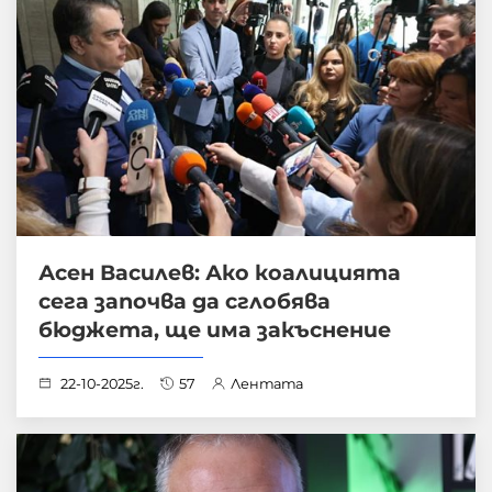
Асен Василев: Ако коалицията
сега започва да сглобява
бюджета, ще има закъснение
22-10-2025г.
57
Лентата